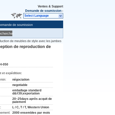
Ventes & Support
Demande de soumission
-
Select Language
emande de soumission
echercher
uction de meubles de style avec les jambes
eption de reproduction de
H-050
 et expédition:
min:
négociation
negotiable
emballage standard
d&#39;exportation
20~25days après acquit de
paiement
:
L / C, T / T, Western Union
nement:
2000 ensembles par mois