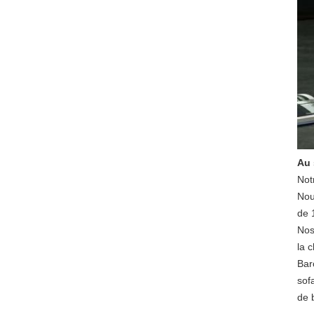
Au 
Not
Nou
de 
Nos
la 
Bar
sof
de 