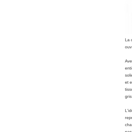
La 
ouv
Ave
ent
sol
et 
tis
gris
L'i
rep
cha
pas