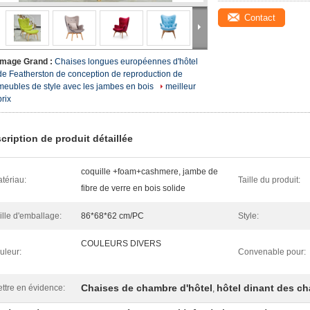
Contact
Image Grand :
Chaises longues européennes d'hôtel
de Featherston de conception de reproduction de
meubles de style avec les jambes en bois
meilleur
prix
cription de produit détaillée
coquille +foam+cashmere, jambe de
tériau:
Taille du produit:
fibre de verre en bois solide
ille d'emballage:
86*68*62 cm/PC
Style:
COULEURS DIVERS
uleur:
Convenable pour:
Chaises de chambre d'hôtel
hôtel dinant des ch
ttre en évidence:
,