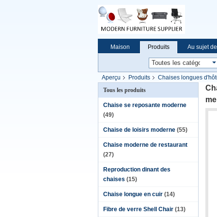
Maison
Produits
Au sujet d
Aperçu
Produits
Chaises longues d'hôt
en bois
Ch
Tous les produits
meu
Chaise se reposante moderne
(49)
Chaise de loisirs moderne
(55)
Chaise moderne de restaurant
(27)
Reproduction dinant des
chaises
(15)
Chaise longue en cuir
(14)
Fibre de verre Shell Chair
(13)