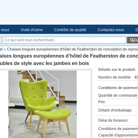
e nous
Visite d'usine
Contrôle de qualité
Contactez-nous
D
R
el
Chaises longues européennes d'hôtel de Featherston de conception de reprod
aises longues européennes d'hôtel de Featherston de conc
bles de style avec les jambes en bois
Détails sur le produit:
Numéro de modèle:
C
Conditions de paiement
Quantité de commande 
Prix:
Détails d'emballage:
Délai de livraison:
Conditions de paiement
Capacité d'approvision