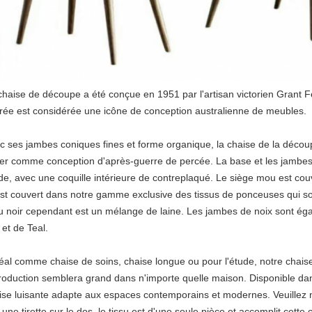
chaise de découpe a été conçue en 1951 par l'artisan victorien Grant 
rée est considérée une icône de conception australienne de meubles.
c ses jambes coniques fines et forme organique, la chaise de la décou
ier comme conception d'après-guerre de percée. La base et les jambes 
ide, avec une coquille intérieure de contreplaqué. Le siège mou est co
est couvert dans notre gamme exclusive des tissus de ponceuses qui so
su noir cependant est un mélange de laine. Les jambes de noix sont éga
 et de Teal.
déal comme chaise de soins, chaise longue ou pour l'étude, notre chai
roduction semblera grand dans n'importe quelle maison. Disponible dans
ise luisante adapte aux espaces contemporains et modernes. Veuillez 
 une tirette sur le dos, le tissu est d'une seule pièce et accomplit cette