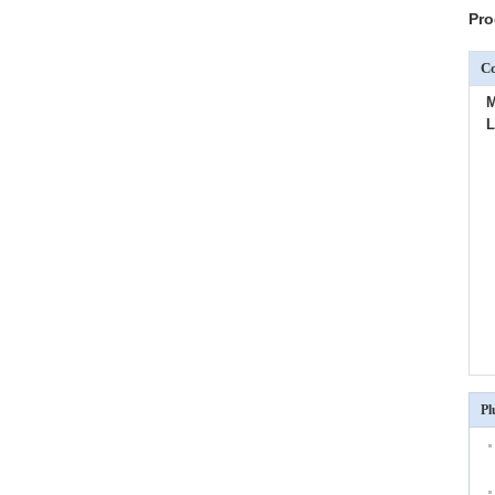
Pro
C
L
Pl