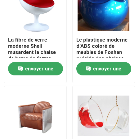
Visite d'usine
Contrôle de qualité
La fibre de verre
Le plastique moderne
moderne Shell
d'ABS coloré de
musardent la chaise
meubles de Foshan
Contactez-nous
de barre de forme
préside des chaises
avec la base
de salon
envoyer une
envoyer une
60*64*80cm de pivot
Demandez une citation
demande
demande
Chaise se reposante moderne
Chaise de loisirs moderne
Chaise moderne de restaurant