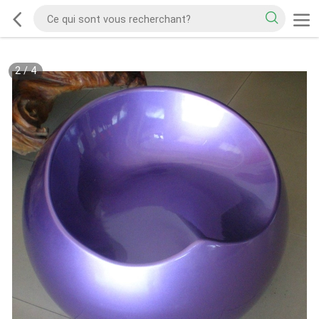
2
/
4