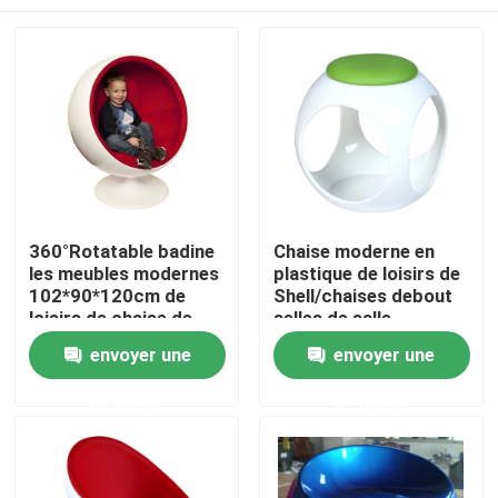
360°Rotatable badine
Chaise moderne en
les meubles modernes
plastique de loisirs de
102*90*120cm de
Shell/chaises debout
loisirs de chaise de
selles de salle
boule
d'exposition
Maison
envoyer une
envoyer une
demande
demande
Produits
Au sujet de nous