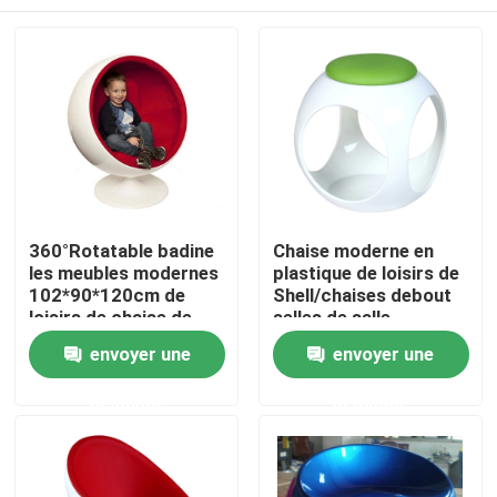
360°Rotatable badine
Chaise moderne en
les meubles modernes
plastique de loisirs de
102*90*120cm de
Shell/chaises debout
loisirs de chaise de
selles de salle
boule
d'exposition
Maison
envoyer une
envoyer une
demande
demande
Produits
Au sujet de nous