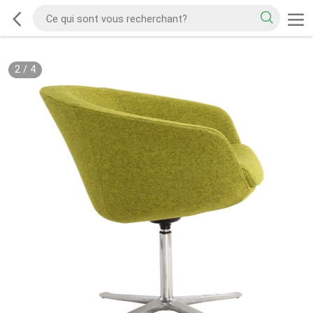
2
/
4