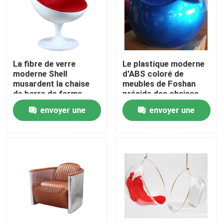
Visite d'usine
Contrôle de qualité
La fibre de verre
Le plastique moderne
moderne Shell
d'ABS coloré de
musardent la chaise
meubles de Foshan
Contactez-nous
de barre de forme
préside des chaises
avec la base
de salon
envoyer une
envoyer une
60*64*80cm de pivot
Demandez une citation
demande
demande
Chaise se reposante moderne
Chaise de loisirs moderne
Chaise moderne de restaurant