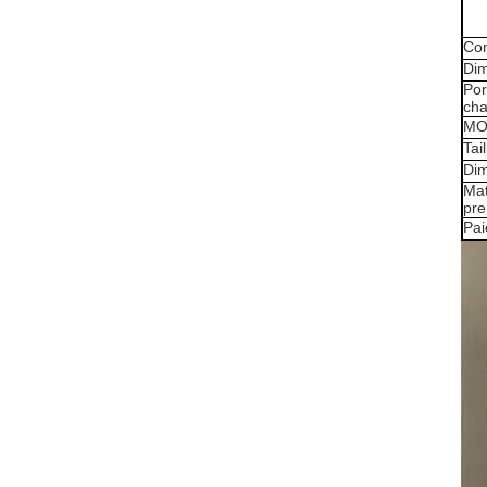
Con
Di
Por
ch
M
Tail
Di
Mat
pre
Pa