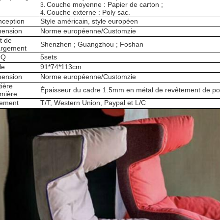
Couche moyenne : Papier de carton ;
3.
Couche externe : Poly sac.
4.
ception
Style américain, style européen
mension
Norme européenne/Customzie
t de
Shenzhen ; Guangzhou ; Foshan
argement
OQ
5sets
le
91*74*113cm
mension
Norme européenne/Customzie
ière
Épaisseur du cadre 1.5mm en métal de revêtement de p
mière
iement
T/T, Western Union, Paypal et L/C