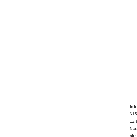
Int
315
12 
Nou
plu