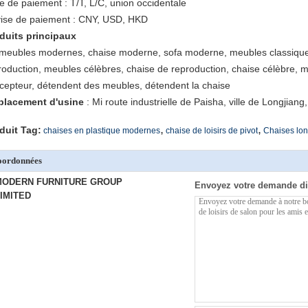
e de paiement : T/T, L/C, union occidentale
ise de paiement : CNY, USD, HKD
duits principaux
 meubles modernes, chaise moderne, sofa moderne, meubles classiques
roduction, meubles célèbres, chaise de reproduction, chaise célèbre, 
cepteur, détendent des meubles, détendent la chaise
lacement d'usine
: Mi route industrielle de Paisha, ville de Longjia
,
,
duit Tag:
chaises en plastique modernes
chaise de loisirs de pivot
Chaises lon
oordonnées
MODERN FURNITURE GROUP
Envoyez votre demande di
IMITED