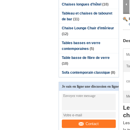
Chaises longues d'hôtel
(10)
Tableau et chaises de tabouret
de bar
(11)
Chaise Lounge Chair d'intérieur
(12)
Des
Tables basses en verre
contemporaines
(5)
Ma
Table basse de fibre de verre
(10)
Ta
Sofa contemporain classique
(8)
co
Je suis en ligne une discussion en ligne
Me
Le
ch
Les
Contact
la t