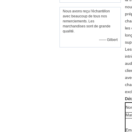
nou
Nous avons reçu l'échantillon
pré
avec beaucoup de tous nos
cha
remerciements. Les
marchandises sont de grande
les
qualité.
lon
—— Gilbert
sup
Les
int
aud
cli
ave
cha
exc
Dét
Nom
Mat
Em