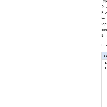
Typ
Dev
Pro
les
rep
con
Emp
Pro
C
L