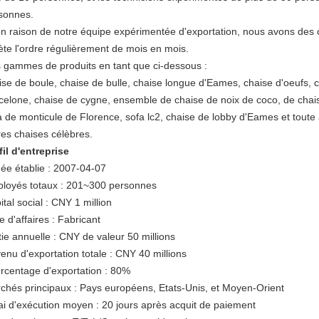
sonnes.
en raison de notre équipe expérimentée d'exportation, nous avons des 
ète l'ordre régulièrement de mois en mois.
 gammes de produits en tant que ci-dessous :
ise de boule, chaise de bulle, chaise longue d'Eames, chaise d'oeufs, 
celone, chaise de cygne, ensemble de chaise de noix de coco, de chais
a de monticule de Florence, sofa lc2, chaise de lobby d'Eames et toute
res chaises célèbres.
fil d'entreprise
ée établie : 2007-04-07
loyés totaux : 201~300 personnes
ital social : CNY 1 million
e d'affaires : Fabricant
tie annuelle : CNY de valeur 50 millions
enu d'exportation totale : CNY 40 millions
rcentage d'exportation : 80%
chés principaux : Pays européens, Etats-Unis, et Moyen-Orient
ai d'exécution moyen : 20 jours après acquit de paiement