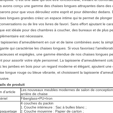
s avons conçu une gamme des chaises longues attrayantes dans des co
parons pour que vous dérouliez votre esprit et pour détendez dedans. 
ises longues grandes créez un espace intime qui te permet de plonge
 conversations ou de lire vos livres de favori. Sans effort ajoutant le ca
gue est idéale pour des chambres à coucher, des bureaux et de plus pe
plémentaire est nécessaire.
 tapisseries d'ameublement en cuir et de laine combinées avec la simpl
rigante qui caractérise les chaises longues. Si vous favorisez l'améliora
acieuses et espiègles, une gamme étendue de nos chaises longues pe
ent pour assortir votre style personnel. La tapisserie d'ameublement co
c les jambes en bois pour un regard moderne et élégant, ajoutent une
ise longue rouge ou bleue vibrante, et choisissent la tapisserie d'ameu
lusive.
ails de produit
Les nouveaux meubles modernes de salon de conception 
 d'article
arrière de chaise
ériel
Fiberglass+PU+Iron
4 couches du packin
Couche intérieure : Sac à bulles blanc ;
1.
paquetage
Couche moyenne : Papier de carton ;
2.