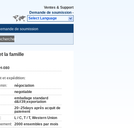
Ventes & Support
Demande de soumission
-
Select Language
emande de soumission
echercher
 la famille
H-080
 et expédition:
min:
négociation
negotiable
emballage standard
d&#39;exportation
20~25days après acquit de
paiement
:
L / C, T / T, Western Union
nement:
2000 ensembles par mois