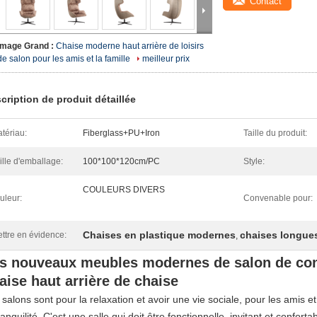
Contact
Image Grand :
Chaise moderne haut arrière de loisirs
de salon pour les amis et la famille
meilleur prix
cription de produit détaillée
tériau:
Fiberglass+PU+Iron
Taille du produit:
ille d'emballage:
100*100*120cm/PC
Style:
COULEURS DIVERS
uleur:
Convenable pour:
Chaises en plastique modernes
chaises longues
ttre en évidence:
,
s nouveaux meubles modernes de salon de con
aise haut arrière de chaise
 salons sont pour la relaxation et avoir une vie sociale, pour les amis et 
ranquilité. C'est une salle qui doit être fonctionnelle, invitant et confo