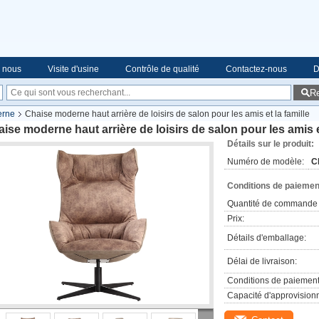
e nous
Visite d'usine
Contrôle de qualité
Contactez-nous
D
R
erne
Chaise moderne haut arrière de loisirs de salon pour les amis et la famille
ise moderne haut arrière de loisirs de salon pour les amis et
Détails sur le produit:
Numéro de modèle:
C
Conditions de paiement
Quantité de commande 
Prix:
Détails d'emballage:
Délai de livraison:
Conditions de paiement
Capacité d'approvision