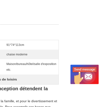
91*74*113cm
chaise moderne
Maison/bureau/hôtel/salle d'exposition
etc.
 de loisirs
ception détendent la
la famille, et pour le divertissement et
rtable. Pour accomplir ces bases que