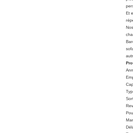
per
Et 
rép
Nos
cha
Bar
sof
aut
Pro
Ann
Emp
Cap
Typ
Sor
Rev
Pou
Mar
Dél